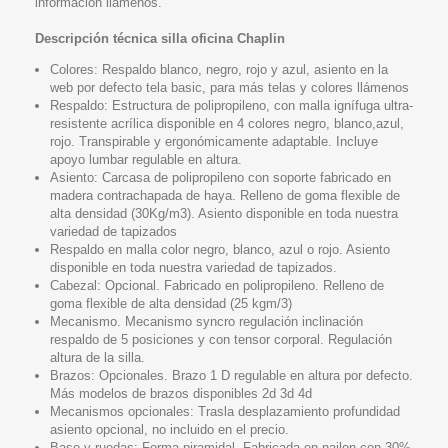
información llámenos.
Descripción técnica silla oficina Chaplin
Colores: Respaldo blanco, negro, rojo y azul, asiento en la
web por defecto tela basic, para más telas y colores llámenos
Respaldo: Estructura de polipropileno, con malla ignífuga ultra-
resistente acrílica disponible en 4 colores negro
, blanco
,azul
,
rojo
. Transpirable y ergonómicamente adaptable. Incluye
apoyo lumbar regulable en altura.
Asiento: Carcasa de polipropileno con soporte fabricado en
madera contrachapada de haya. Relleno de goma flexible de
alta densidad (
30Kg
/
m3
). Asiento disponible en toda nuestra
variedad de tapizados
Respaldo en malla color negro, blanco, azul o rojo. Asiento
disponible en toda nuestra variedad de tapizados.
Cabezal:
Opcional
. Fabricado en polipropileno. Relleno de
goma flexible de alta densidad (25
kgm
/3)
Mecanismo. Mecanismo
syncro
regulación inclinación
respaldo de 5 posiciones y con tensor corporal. Regulación
altura de la silla.
Brazos: Opcionales. Brazo 1 D regulable en altura por defecto.
Más modelos de brazos disponibles
2d
3d
4d
Mecanismos opcionales:
Trasla
desplazamiento profundidad
asiento opcional, no incluido en el precio.
Base y ruedas: Forma piramidal. Fabricada en nailon con 30%