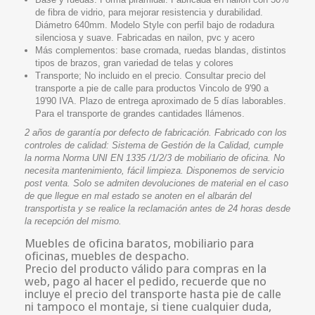
de fibra de vidrio, para mejorar resistencia y durabilidad.
Diámetro
640mm
. Modelo
Style
con perfil bajo de rodadura
silenciosa y suave. Fabricadas en nailon,
pvc
y acero
Más complementos: base cromada, ruedas blandas, distintos
tipos de brazos, gran variedad de telas y colores
Transporte; No incluido en el precio. Consultar precio del
transporte a pie de calle para productos
Vincolo
de 9'90 a
19'90 IVA. Plazo de entrega aproximado de 5 días laborables.
Para el transporte de grandes cantidades llámenos.
2 años de garantía por defecto de fabricación. Fabricado con los
controles de calidad: Sistema de Gestión de la Calidad, cumple
la norma
Norma UNI EN 1335 /1/2/3
de mobiliario de oficina. No
necesita mantenimiento, fácil limpieza. Disponemos de servicio
post venta. Solo se admiten devoluciones de material en el caso
de que llegue en mal estado se anoten en el albarán del
transportista y se realice la reclamación antes de 24 horas desde
la recepción del mismo.
Muebles de oficina baratos, mobiliario para
oficinas, muebles de despacho.
Precio del producto válido para compras en la
web, pago al hacer el pedido, recuerde que no
incluye el precio del transporte hasta pie de calle
ni tampoco el montaje, si tiene cualquier duda,